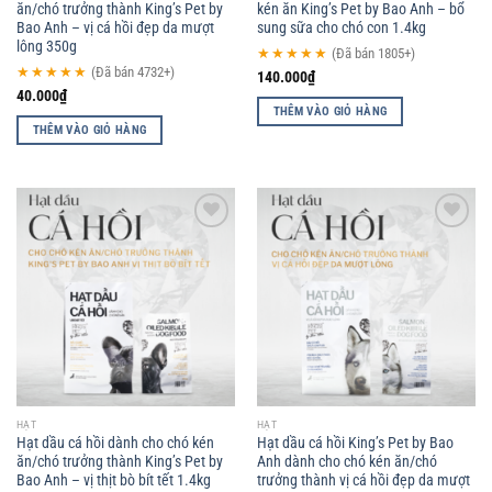
ăn/chó trưởng thành King’s Pet by
kén ăn King’s Pet by Bao Anh – bổ
Bao Anh – vị cá hồi đẹp da mượt
sung sữa cho chó con 1.4kg
lông 350g
★★★★★
(Đã bán 1805+)
★★★★★
(Đã bán 4732+)
140.000
₫
40.000
₫
THÊM VÀO GIỎ HÀNG
THÊM VÀO GIỎ HÀNG
Add to
Add to
wishlist
wishlist
HẠT
HẠT
Hạt dầu cá hồi dành cho chó kén
Hạt dầu cá hồi King’s Pet by Bao
ăn/chó trưởng thành King’s Pet by
Anh dành cho chó kén ăn/chó
Bao Anh – vị thịt bò bít tết 1.4kg
trưởng thành vị cá hồi đẹp da mượt