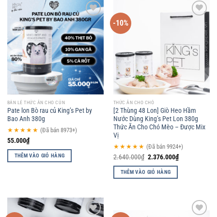
-10%
Add to
Add to
wishlist
wishlist
BÁN LẺ THỨC ĂN CHO CÚN
THỨC ĂN CHO CHÓ
Pate lon Bò rau củ King’s Pet by
[2 Thùng 48 Lon] Giò Heo Hầm
Bao Anh 380g
Nước Dùng King’s Pet Lon 380g
Thức Ăn Cho Chó Mèo – Được Mix
★★★★★
(Đã bán 8973+)
Vị
55.000
₫
★★★★★
(Đã bán 9924+)
THÊM VÀO GIỎ HÀNG
2.640.000
₫
2.376.000
₫
THÊM VÀO GIỎ HÀNG