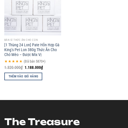
Add to
wishlist
BÁN SỈ THỨC ĂN CHO CÚN
[1 Thùng 24 Lon] Pate Hỗn Hợp Gà
King’s Pet Lon 380g Thức Ăn Cho
Chó Mèo – Được Mix Vị
★★★★★
(Đã bán 5870+)
1.320.000
₫
1.188.000
₫
THÊM VÀO GIỎ HÀNG
The Treasure