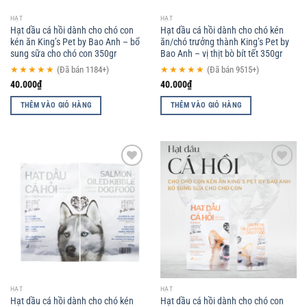
HẠT
HẠT
Hạt dầu cá hồi dành cho chó con
Hạt dầu cá hồi dành cho chó kén
kén ăn King’s Pet by Bao Anh – bổ
ăn/chó trưởng thành King’s Pet by
sung sữa cho chó con 350gr
Bao Anh – vị thịt bò bít tết 350gr
★★★★★
(Đã bán 1184+)
★★★★★
(Đã bán 9515+)
40.000
₫
40.000
₫
THÊM VÀO GIỎ HÀNG
THÊM VÀO GIỎ HÀNG
Add to
Add to
wishlist
wishlist
HẠT
HẠT
Hạt dầu cá hồi dành cho chó kén
Hạt dầu cá hồi dành cho chó con