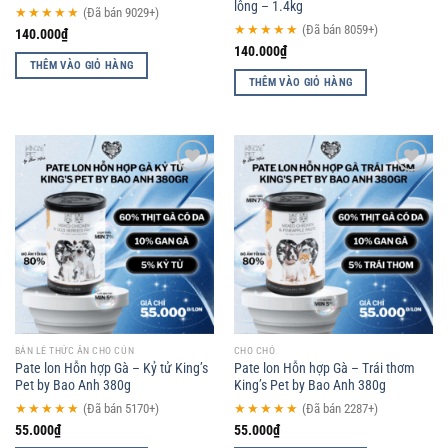
lông – 1.4kg
★★★★★
(Đã bán 9029+)
★★★★★
(Đã bán 8059+)
140.000
₫
140.000
₫
THÊM VÀO GIỎ HÀNG
THÊM VÀO GIỎ HÀNG
Add to
Add to
wishlist
wishlist
BÁN LẺ THỨC ĂN CHO CÚN
CHO CHÓ
Pate lon Hỗn hợp Gà – Kỷ tử King’s
Pate lon Hỗn hợp Gà – Trái thơm
Pet by Bao Anh 380g
King’s Pet by Bao Anh 380g
★★★★★
(Đã bán 5170+)
★★★★★
(Đã bán 2287+)
55.000
₫
55.000
₫