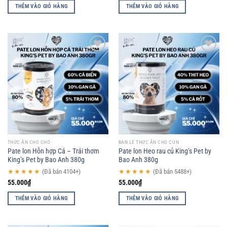
THÊM VÀO GIỎ HÀNG
THÊM VÀO GIỎ HÀNG
Add to
Add to
wishlist
wishlist
THỨC ĂN CHO CHÓ
BÁN LẺ THỨC ĂN CHO CÚN
Pate lon Hỗn hợp Cá – Trái thơm
Pate lon Heo rau củ King’s Pet by
King’s Pet by Bao Anh 380g
Bao Anh 380g
★★★★★
(Đã bán 4104+)
★★★★★
(Đã bán 5488+)
55.000
₫
55.000
₫
THÊM VÀO GIỎ HÀNG
THÊM VÀO GIỎ HÀNG