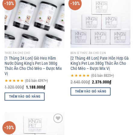
-10%
-10%
Add to
Add to
wishlist
wishlist
THỨC ĂN CHO CHÓ
BÁN SỈ THỨC ĂN CHO CÚN
[1 Thùng 24 Lon] Giò Heo Hầm
[2 Thùng 48 Lon] Pate Hỗn Hợp Gà
Nước Dùng King’s Pet Lon 380g
King’s Pet Lon 380g Thức Ăn Cho
Thức Ăn Cho Chó Mèo – Được Mix
Chó Mèo – Được Mix Vị
Vị
★★★★★
(Đã bán 8823+)
★★★★★
(Đã bán 4397+)
2.640.000
₫
2.376.000
₫
1.320.000
₫
1.188.000
₫
THÊM VÀO GIỎ HÀNG
THÊM VÀO GIỎ HÀNG
-10%