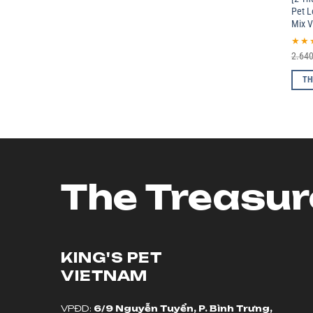
Pet 
Mix V
★★
2.64
TH
The Treasur
KING'S PET
VIETNAM
VPĐD:
6/9 Nguyễn Tuyển, P. Bình Trưng,