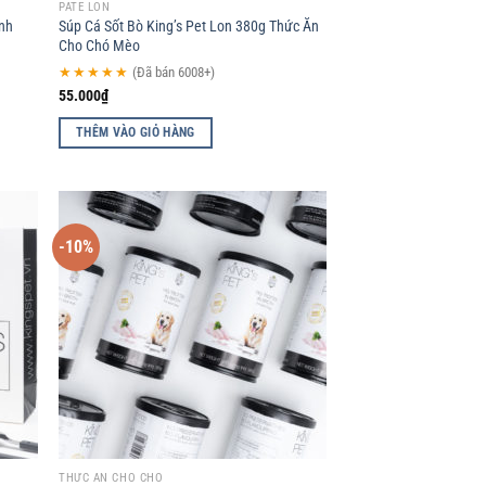
PATE LON
Anh
Súp Cá Sốt Bò King’s Pet Lon 380g Thức Ăn
Cho Chó Mèo
★★★★★
(Đã bán 6008+)
55.000
₫
THÊM VÀO GIỎ HÀNG
-10%
d to
Add to
hlist
wishlist
THỨC ĂN CHO CHÓ