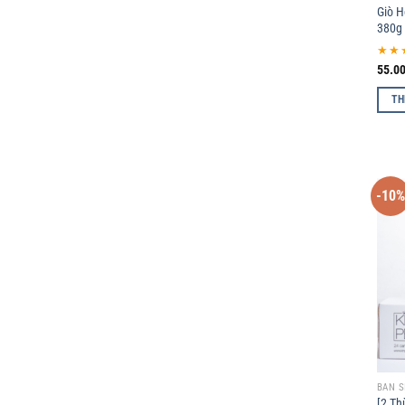
Giò H
380g
★★
55.0
TH
-10
BÁN S
[2 Th