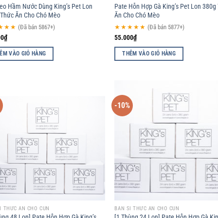
eo Hầm Nước Dùng King’s Pet Lon
Pate Hỗn Hợp Gà King’s Pet Lon 380g
 Thức Ăn Cho Chó Mèo
Ăn Cho Chó Mèo
★★★
(Đã bán 5867+)
★★★★★
(Đã bán 5877+)
00
₫
55.000
₫
ÊM VÀO GIỎ HÀNG
THÊM VÀO GIỎ HÀNG
%
-10%
Add to
Ad
wishlist
wis
Ỉ THỨC ĂN CHO CÚN
BÁN SỈ THỨC ĂN CHO CÚN
ùng 48 Lon] Pate Hỗn Hợp Gà King’s
[1 Thùng 24 Lon] Pate Hỗn Hợp Gà Kin