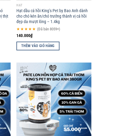
HẠT
hó
Hạt dầu cá hồi King’s Pet by Bao Anh dành
ị thịt
cho chó kén ăn/chó trưởng thành vị cá hồi
đẹp da mượt lông – 1.4kg
★★★★★
(Đã bán 8059+)
140.000
₫
THÊM VÀO GIỎ HÀNG
d to
Add to
hlist
wishlist