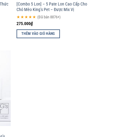
 Thức
[Combo 5 Lon] – 5 Pate Lon Cao Cấp Cho
Chó Mèo King’s Pet – Được Mix Vị
★★★★★
(Đã bán 8876+)
275.000
₫
THÊM VÀO GIỎ HÀNG
d to
hlist
g’s