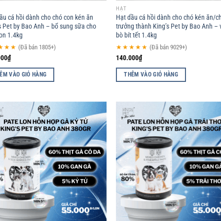
HẠT
ầu cá hồi dành cho chó con kén ăn
Hạt dầu cá hồi dành cho chó kén ăn/c
s Pet by Bao Anh – bổ sung sữa cho
trưởng thành King’s Pet by Bao Anh – v
on 1.4kg
bò bít tết 1.4kg
★★★
(Đã bán 1805+)
★★★★★
(Đã bán 9029+)
000
₫
140.000
₫
ÊM VÀO GIỎ HÀNG
THÊM VÀO GIỎ HÀNG
Add to
Ad
wishlist
wis