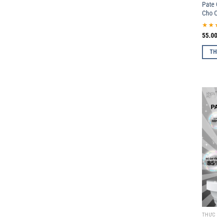
Pate 
Cho 
★★
55.0
TH
THỨC