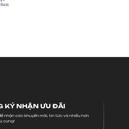
– Được
 KÝ NHẬN ƯU ĐÃI
ể nhận các khuyến mãi, tin tức và nhiều hơn
ú cưng!