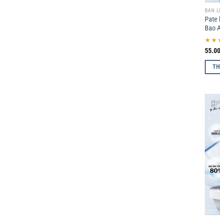
BÁN L
Pate 
Bao 
★★
55.0
TH