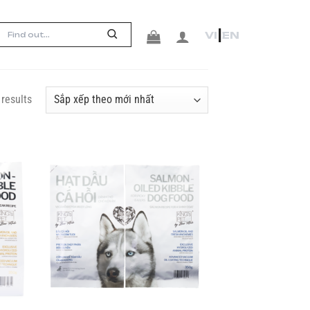
|
VI
EN
 results
d to
Add to
hlist
wishlist