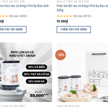
Ẻ THỨC ĂN CHO CÚN
BÁN LẺ THỨC ĂN CHO CÚN
lon Heo rau củ King’s Pet by Bao Anh
Pate lon Bò rau củ King’s Pet by Bao 
380g
★★★
(Đã bán 5488+)
★★★★★
(Đã bán 8973+)
00
₫
55.000
₫
ÊM VÀO GIỎ HÀNG
THÊM VÀO GIỎ HÀNG
-10%
Add to
Ad
wishlist
wis
Ẻ THỨC ĂN CHO MÈO
THỨC ĂN CHO CHÓ