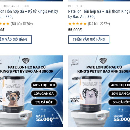
Ẻ THỨC ĂN CHO CÚN
CHO CHÓ
lon Hỗn hợp Gà – Kỷ tử King’s Pet by
Pate lon Hỗn hợp Gà – Trái thơm King’
Anh 380g
by Bao Anh 380g
★★★
(Đã bán 5170+)
★★★★★
(Đã bán 2287+)
00
₫
55.000
₫
ÊM VÀO GIỎ HÀNG
THÊM VÀO GIỎ HÀNG
Add to
Ad
wishlist
wis