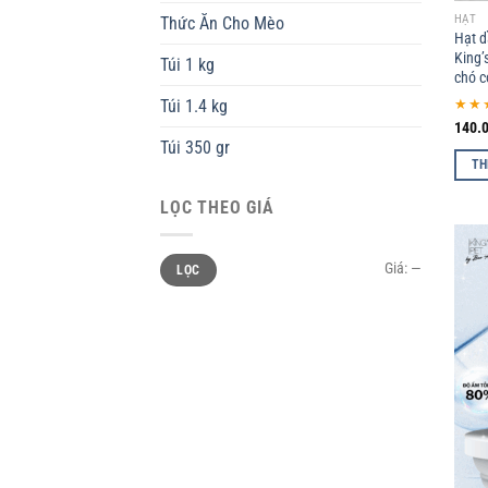
HẠT
Thức Ăn Cho Mèo
Hạt d
King’
Túi 1 kg
chó c
★★
Túi 1.4 kg
140.
Túi 350 gr
TH
LỌC THEO GIÁ
Giá:
—
LỌC