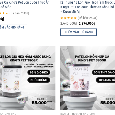
Gà Cá King’s Pet Lon 380g Thức Ăn
[2 Thùng 48 Lon] Giò Heo Hầm Nước 
Chó Mèo
King’s Pet Lon 380g Thức Ăn Cho Ch
– Được Mix Vị
★★★
(Đã bán 7580+)
★★★★★
(Đã bán 9924+)
00
₫
2.640.000
₫
2.376.000
₫
ÊM VÀO GIỎ HÀNG
THÊM VÀO GIỎ HÀNG
Add to
Ad
wishlist
wis
 ĂN CHO CHÓ
BÁN LẺ THỨC ĂN CHO CÚN