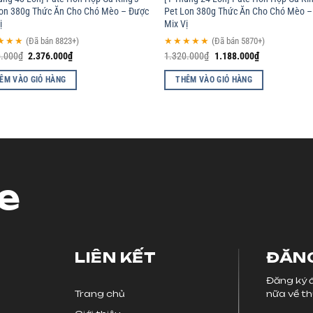
Lon 380g Thức Ăn Cho Chó Mèo – Được
Pet Lon 380g Thức Ăn Cho Chó Mèo 
ị
Mix Vị
★★★
(Đã bán 8823+)
★★★★★
(Đã bán 5870+)
0.000
₫
2.376.000
₫
1.320.000
₫
1.188.000
₫
ÊM VÀO GIỎ HÀNG
THÊM VÀO GIỎ HÀNG
e
LIÊN KẾT
ĐĂNG
Đăng ký đ
Trang chủ
nữa về th