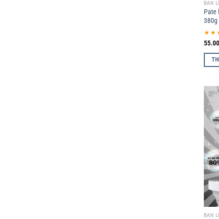
BÁN L
Pate 
380g
★★
55.0
TH
BÁN L