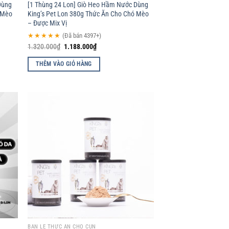
Dùng
[1 Thùng 24 Lon] Giò Heo Hầm Nước Dùng
ó Mèo
King’s Pet Lon 380g Thức Ăn Cho Chó Mèo
– Được Mix Vị
★★★★★
(Đã bán 4397+)
1.320.000
₫
1.188.000
₫
THÊM VÀO GIỎ HÀNG
d to
Add to
hlist
wishlist
BÁN LẺ THỨC ĂN CHO CÚN