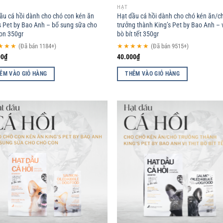
HẠT
ầu cá hồi dành cho chó con kén ăn
Hạt dầu cá hồi dành cho chó kén ăn/c
s Pet by Bao Anh – bổ sung sữa cho
trưởng thành King’s Pet by Bao Anh – v
on 350gr
bò bít tết 350gr
★★★
(Đã bán 1184+)
★★★★★
(Đã bán 9515+)
00
₫
40.000
₫
ÊM VÀO GIỎ HÀNG
THÊM VÀO GIỎ HÀNG
Add to
Ad
wishlist
wis