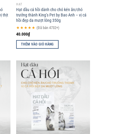
HẠT
hó
Hạt dầu cá hồi dành cho chó kén ăn/chó
ị thịt
trưởng thành King’s Pet by Bao Anh – vị cá
hồi đẹp da mượt lông 350g
★★★★★
(Đã bán 4732+)
40.000
₫
THÊM VÀO GIỎ HÀNG
d to
Add to
hlist
wishlist