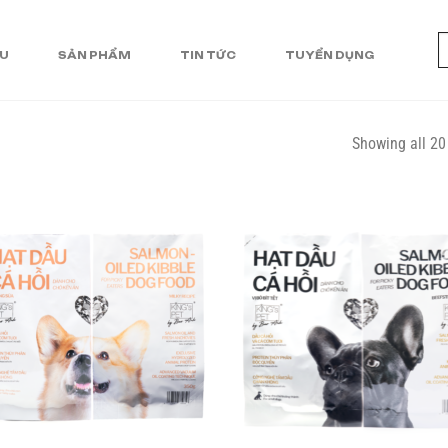
ỆU
SẢN PHẨM
TIN TỨC
TUYỂN DỤNG
Showing all 20
Add to
Ad
wishlist
wis