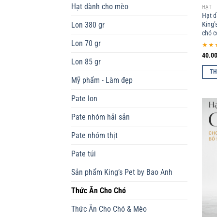
Hạt dành cho mèo
HẠT
Hạt d
King’
Lon 380 gr
chó c
Lon 70 gr
★★
40.0
Lon 85 gr
TH
Mỹ phẩm - Làm đẹp
Pate lon
Pate nhóm hải sản
Pate nhóm thịt
Pate túi
Sản phẩm King’s Pet by Bao Anh
Thức Ăn Cho Chó
Thức Ăn Cho Chó & Mèo