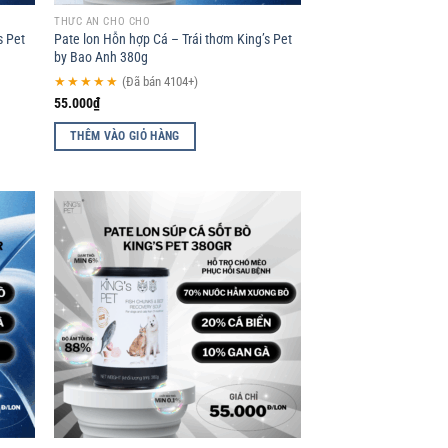
THỨC ĂN CHO CHÓ
s Pet
Pate lon Hỗn hợp Cá – Trái thơm King’s Pet
by Bao Anh 380g
★★★★★
(Đã bán 4104+)
55.000
₫
THÊM VÀO GIỎ HÀNG
d to
Add to
hlist
wishlist