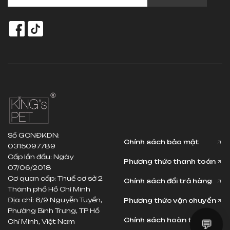
Số GCNĐKDN:
Chính sách bảo mật
0315097789
Cấp lần đầu: Ngày
Phương thức thanh toán
07/06/2018
Cơ quan cấp: Thuế cơ sở 2
Chính sách đổi trả hàng
Thành phố Hồ Chí Minh
Địa chỉ: 6/9 Nguyễn Tuyển,
Phương thức vận chuyển
Phường Bình Trưng, TP Hồ
Chính sách hoàn tiền
Chí Minh, Việt Nam
💬