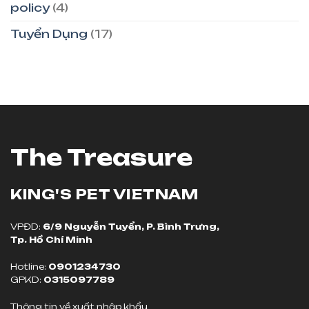
policy
(4)
Tuyển Dụng
(17)
The Treasure
KING'S PET
VIETNAM
VPĐD:
6/9 Nguyễn Tuyển, P. Bình Trưng,
Tp. Hồ Chí Minh
Hotline:
0901234730
GPKD:
0315097789
Thông tin về xuất nhập khẩu