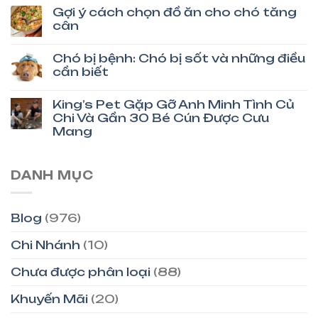
Gợi ý cách chọn đồ ăn cho chó tăng
cân
Chó bị bệnh: Chó bị sốt và những điều
cần biết
King’s Pet Gặp Gỡ Anh Minh Tình Củ
Chi Và Gần 30 Bé Cún Được Cưu
Mang
DANH MỤC
Blog
(976)
Chi Nhánh
(10)
Chưa được phân loại
(88)
Khuyến Mãi
(20)