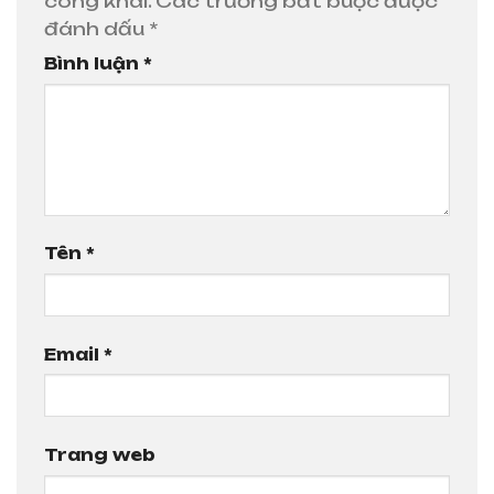
công khai.
Các trường bắt buộc được
đánh dấu
*
Bình luận
*
Tên
*
Email
*
Trang web