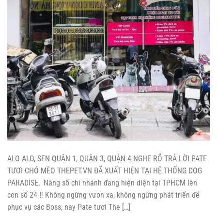
ALO ALO, SEN QUẬN 1, QUẬN 3, QUẬN 4 NGHE RÕ TRẢ LỜI PATE
TƯƠI CHÓ MÈO THEPET.VN ĐÃ XUẤT HIỆN TẠI HỆ THỐNG DOG
PARADISE, Nâng số chi nhánh đang hiện diện tại TPHCM lên
con số 24 ‼️ Không ngừng vươn xa, không ngừng phát triển để
phục vụ các Boss, nay Pate tươi The […]