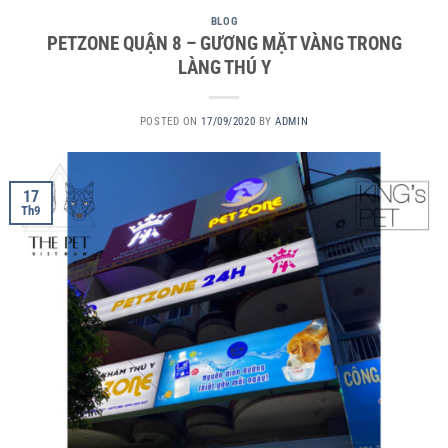
BLOG
PETZONE QUẬN 8 – GƯƠNG MẶT VÀNG TRONG
LÀNG THÚ Y
POSTED ON
17/09/2020
BY
ADMIN
17
Th9