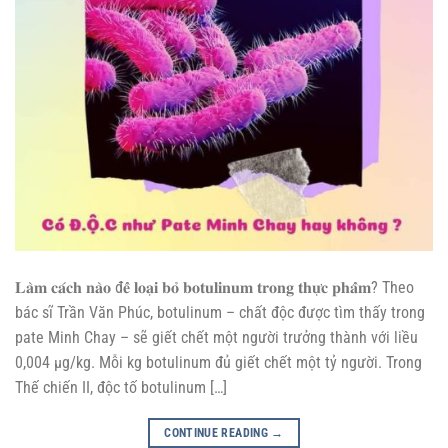
𝐋𝐚̀𝐦 𝐜𝐚́𝐜𝐡 𝐧𝐚̀𝐨 đ𝐞̂̉ 𝐥𝐨𝐚̣𝐢 𝐛𝐨̉ 𝐛𝐨𝐭𝐮𝐥𝐢𝐧𝐮𝐦 𝐭𝐫𝐨𝐧𝐠 𝐭𝐡𝐮̛̣𝐜 𝐩𝐡𝐚̂̉𝐦? Theo
bác sĩ Trần Văn Phúc, botulinum – chất độc được tìm thấy trong
pate Minh Chay – sẽ giết chết một người trưởng thành với liều
0,004 μg/kg. Mỗi kg botulinum đủ giết chết một tỷ người. Trong
Thế chiến II, độc tố botulinum […]
CONTINUE READING
→