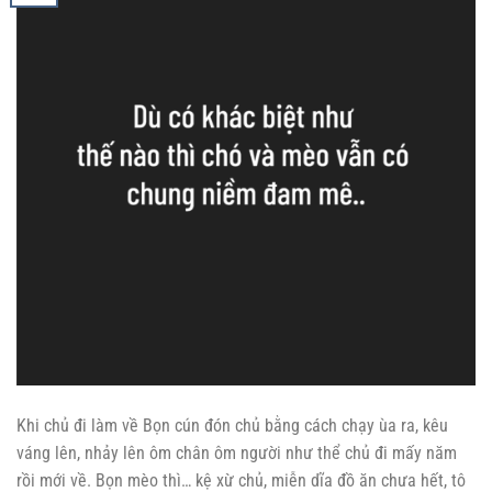
Khi chủ đi làm về Bọn cún đón chủ bằng cách chạy ùa ra, kêu
váng lên, nhảy lên ôm chân ôm người như thể chủ đi mấy năm
rồi mới về. Bọn mèo thì… kệ xừ chủ, miễn dĩa đồ ăn chưa hết, tô