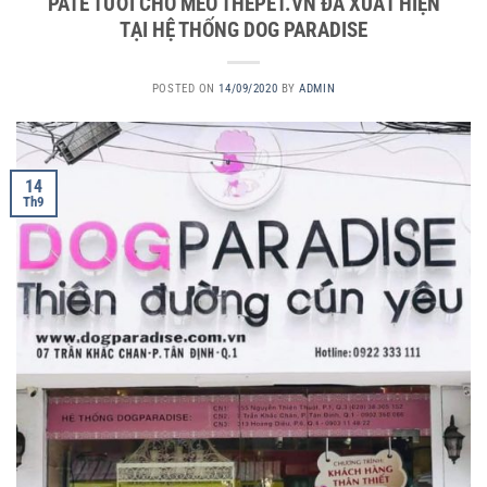
PATE TƯƠI CHÓ MÈO THEPET.VN ĐÃ XUẤT HIỆN
TẠI HỆ THỐNG DOG PARADISE
POSTED ON
14/09/2020
BY
ADMIN
14
Th9