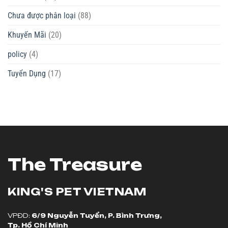
Chưa được phân loại
(88)
Khuyến Mãi
(20)
policy
(4)
Tuyển Dụng
(17)
The Treasure
KING'S PET
VIETNAM
VPĐD:
6/9 Nguyễn Tuyển, P. Bình Trưng,
Tp. Hồ Chí Minh