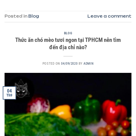
Posted in
Blog
Leave a comment
BLOG
Thức ăn chó mèo tươi ngon tại TPHCM nên tìm
đến địa chỉ nào?
POSTED ON
04/09/2020
BY
ADMIN
04
Th9