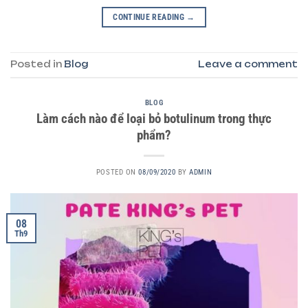
CONTINUE READING
→
Posted in
Blog
Leave a comment
BLOG
Làm cách nào để loại bỏ botulinum trong thực
phẩm?
POSTED ON
08/09/2020
BY
ADMIN
08
Th9