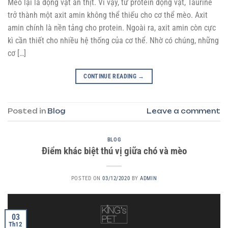
Mèo lại là động vật ăn thịt. Vì vậy, từ protein động vật, Taurine
trở thành một axit amin không thể thiếu cho cơ thể mèo. Axit
amin chính là nền tảng cho protein. Ngoài ra, axit amin còn cực
kì cần thiết cho nhiều hệ thống của cơ thể. Nhờ có chúng, những
cơ […]
CONTINUE READING
→
Posted in
Blog
Leave a comment
BLOG
Điểm khác biệt thú vị giữa chó và mèo
POSTED ON
03/12/2020
BY
ADMIN
03
Th12