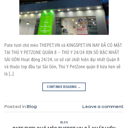
Pate tươi chó mèo THEPET.VN và KINGSPET.VN NAY ĐÃ CÓ MẶT
TẠI THÚ Y PETZONE QUẬN 8 – THÚ Y 24/24 XỊN SÒ BẬC NHẤT
SÀI GÒN Hoạt động 24/24, cơ sở vật chất hiện đại nhất Quận 8
và thuộc top đầu tại Sài Gòn, Thú Y PetZone quận 8 hứa hẹn sẽ
là […]
CONTINUE READING
→
Posted in
Blog
Leave a comment
BLOG