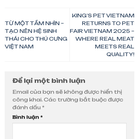
KING’S PET VIETNAM
TỪ MỘT TẦM NHÌN –
RETURNS TO PET
TẠO NÊN HỆ SINH
FAIR VIETNAM 2025 –
THÁI CHO THÚ CƯNG
WHERE REAL MEAT
VIỆT NAM
MEETS REAL
QUALITY!
Để lại một bình luận
Email của bạn sẽ không được hiển thị
công khai.
Các trường bắt buộc được
đánh dấu
*
Bình luận
*