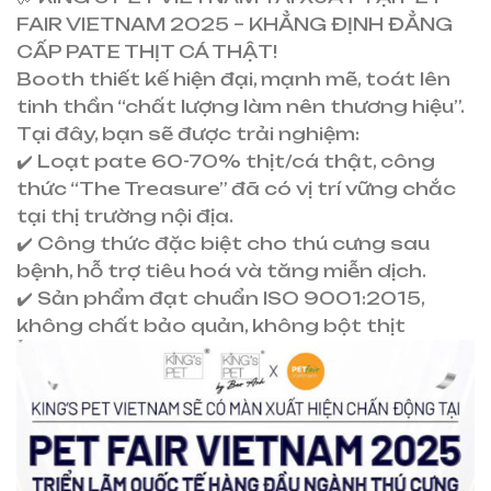
FAIR VIETNAM 2025 – KHẲNG ĐỊNH ĐẲNG
CẤP PATE THỊT CÁ THẬT!
Booth thiết kế hiện đại, mạnh mẽ, toát lên
tinh thần “chất lượng làm nên thương hiệu”.
Tại đây, bạn sẽ được trải nghiệm:
✔️ Loạt pate 60-70% thịt/cá thật, công
thức “The Treasure” đã có vị trí vững chắc
tại thị trường nội địa.
✔️ Công thức đặc biệt cho thú cưng sau
bệnh, hỗ trợ tiêu hoá và tăng miễn dịch.
✔️ Sản phẩm đạt chuẩn ISO 9001:2015,
không chất bảo quản, không bột thịt