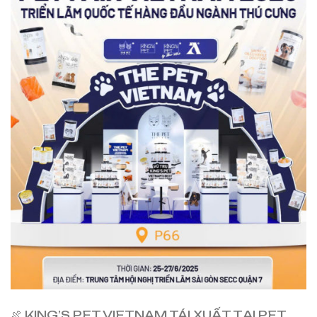
🍖 KING’S PET VIETNAM TÁI XUẤT TẠI PET