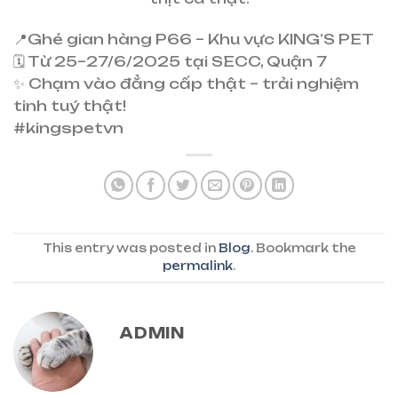
📍Ghé gian hàng P66 – Khu vực KING’S PET
🗓 Từ 25–27/6/2025 tại SECC, Quận 7
✨ Chạm vào đẳng cấp thật – trải nghiệm
tinh tuý thật!
#kingspetvn
This entry was posted in
Blog
. Bookmark the
permalink
.
ADMIN