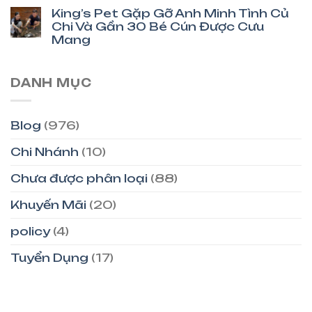
King’s Pet Gặp Gỡ Anh Minh Tình Củ
Chi Và Gần 30 Bé Cún Được Cưu
Mang
DANH MỤC
Blog
(976)
Chi Nhánh
(10)
Chưa được phân loại
(88)
Khuyến Mãi
(20)
policy
(4)
Tuyển Dụng
(17)