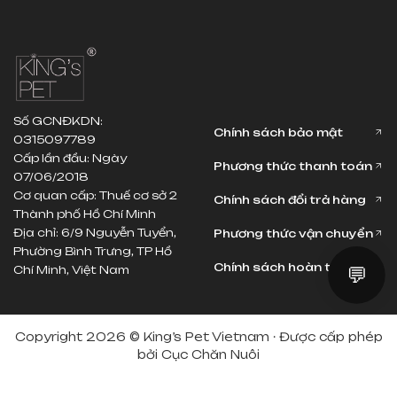
Số GCNĐKDN:
Chính sách bảo mật
0315097789
Cấp lần đầu: Ngày
Phương thức thanh toán
07/06/2018
Cơ quan cấp: Thuế cơ sở 2
Chính sách đổi trả hàng
Thành phố Hồ Chí Minh
Địa chỉ: 6/9 Nguyễn Tuyển,
Phương thức vận chuyển
Phường Bình Trưng, TP Hồ
Chính sách hoàn tiền
Chí Minh, Việt Nam
💬
Copyright 2026 © King’s Pet Vietnam · Được cấp phép
bởi Cục Chăn Nuôi