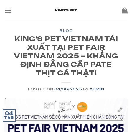
BLOG
KING’S PET VIETNAM TÁI
XUẤT TẠI PET FAIR
VIETNAM 2025 – KHẲNG
ĐỊNH ĐẲNG CẤP PATE
THỊT CÁ THẬT!
POSTED ON
04/06/2025
BY
ADMIN
04
Th6