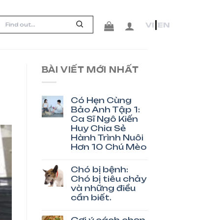
|
VI
EN
BÀI VIẾT MỚI NHẤT
Có Hẹn Cùng
Bảo Anh Tập 1:
Ca Sĩ Ngô Kiến
Huy Chia Sẻ
Hành Trình Nuôi
Hơn 10 Chú Mèo
Chó bị bệnh:
Chó bị tiêu chảy
và những điều
cần biết.
Gợi ý cách chọn