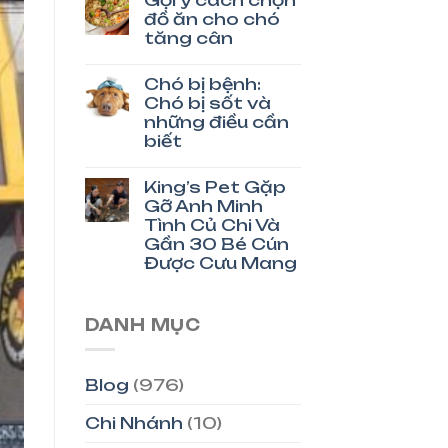
đồ ăn cho chó
tăng cân
Chó bị bệnh:
Chó bị sốt và
những điều cần
biết
King’s Pet Gặp
Gỡ Anh Minh
Tình Củ Chi Và
Gần 30 Bé Cún
Được Cưu Mang
DANH MỤC
Blog
(976)
Chi Nhánh
(10)