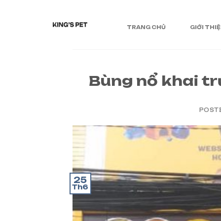
TRANG CHỦ
GIỚI THI
Bùng nổ khai tr
POST
25
Th6