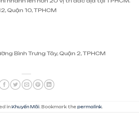
chi nhánh lên hơn
20 vị trí đắc địa tại TPHCM.
 12, Quận 10, TPHCM
hường Bình Trưng Tây, Quận 2, TPHCM
ed in
Khuyến Mãi
. Bookmark the
permalink
.