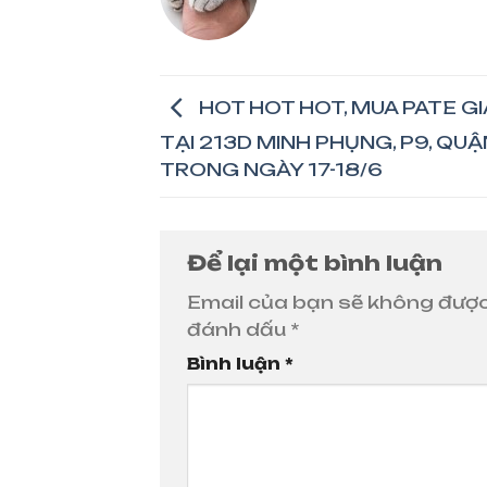
HOT HOT HOT, MUA PATE GI
TẠI 213D MINH PHỤNG, P9, QUẬ
TRONG NGÀY 17-18/6
Để lại một bình luận
Email của bạn sẽ không được 
đánh dấu
*
Bình luận
*