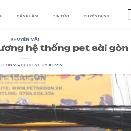
ỆU
SẢN PHẨM
TIN TỨC
TUYỂN DỤNG
KHUYẾN MÃI
ương hệ thống pet sài gòn
ED ON
25/06/2020
BY
ADMIN