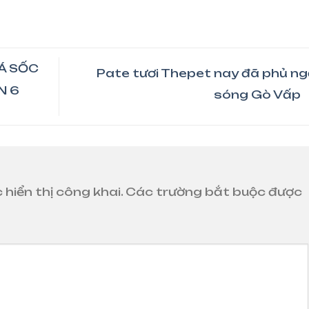
Á SỐC
Pate tươi Thepet nay đã phủ n
N 6
sóng Gò Vấp
hiển thị công khai.
Các trường bắt buộc được