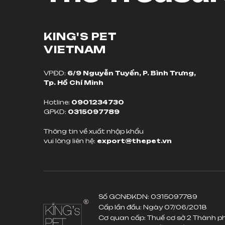
KING'S PET
VIETNAM
VPĐD:
6/9 Nguyễn Tuyển, P. Bình Trưng,
Tp. Hồ Chí Minh
Hotline:
0901234730
GPKD:
0315097789
Thông tin về xuất nhập khẩu
vui lòng liên hệ:
export@thepet.vn
Số GCNĐKDN: 0315097789
Cấp lần đầu: Ngày 07/06/2018
Cơ quan cấp: Thuế cơ sở 2 Thành p