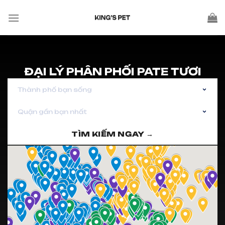
ĐẠI LÝ PHÂN PHỐI PATE TƯƠI
Thành phố bạn sống
Quận gần bạn nhất
TÌM KIẾM NGAY →