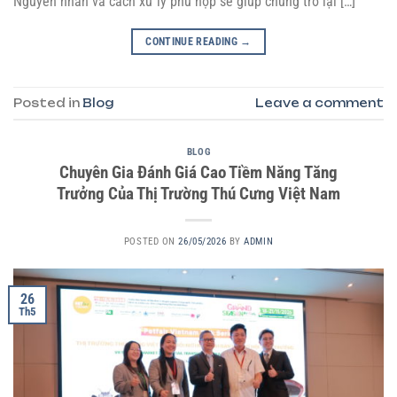
Nguyên nhân và cách xử lý phù hợp sẽ giúp chúng trở lại […]
CONTINUE READING
→
Posted in
Blog
Leave a comment
BLOG
Chuyên Gia Đánh Giá Cao Tiềm Năng Tăng
Trưởng Của Thị Trường Thú Cưng Việt Nam
POSTED ON
26/05/2026
BY
ADMIN
26
Th5