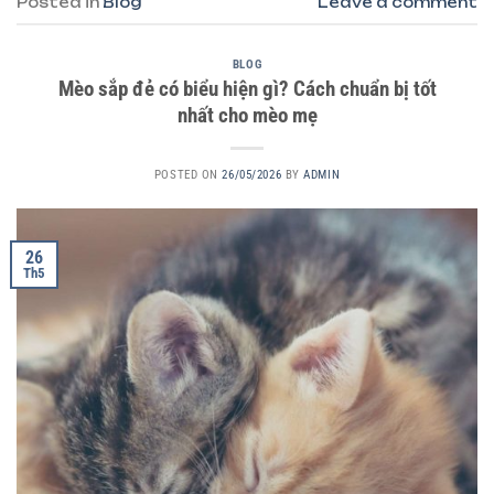
Posted in
Blog
Leave a comment
BLOG
Mèo sắp đẻ có biểu hiện gì? Cách chuẩn bị tốt
nhất cho mèo mẹ
POSTED ON
26/05/2026
BY
ADMIN
26
Th5