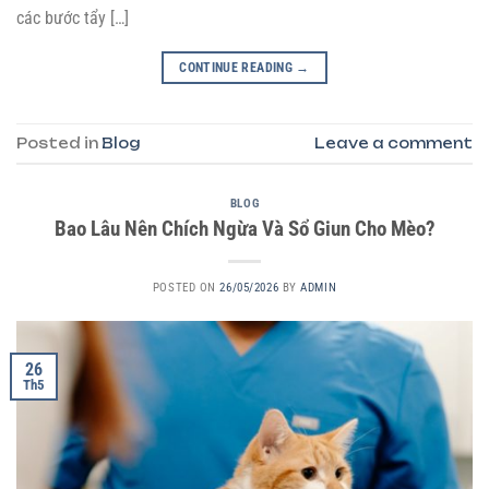
các bước tẩy […]
CONTINUE READING
→
Posted in
Blog
Leave a comment
BLOG
Bao Lâu Nên Chích Ngừa Và Sổ Giun Cho Mèo?
POSTED ON
26/05/2026
BY
ADMIN
26
Th5