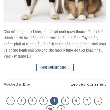
Chó mèo hiện nay không chỉ là vật nuôi quen thuộc mà còn trở
thành người bạn đồng hành trong nhiều gia đình. Tuy nhiên,
không phải ai cũng hiểu rõ cách chăm sóc, dinh dưỡng, sinh hoạt
và phòng bệnh phù hợp cho chó mèo ở từng độ tuổi khác nhau.
Việc xây dựng […]
CONTINUE READING
→
Posted in
Blog
Leave a comment
1
2
3
4
5
6
7
…
98