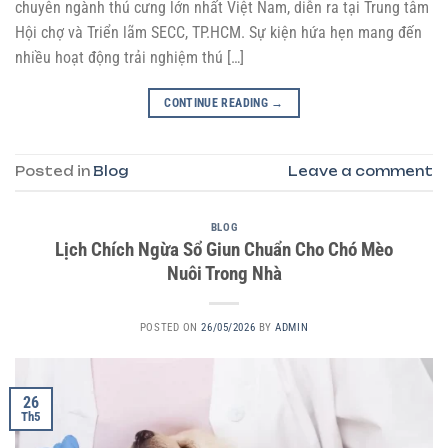
chuyên ngành thú cưng lớn nhất Việt Nam, diễn ra tại Trung tâm
Hội chợ và Triển lãm SECC, TP.HCM. Sự kiện hứa hẹn mang đến
nhiều hoạt động trải nghiệm thú […]
CONTINUE READING
→
Posted in
Blog
Leave a comment
BLOG
Lịch Chích Ngừa Sổ Giun Chuẩn Cho Chó Mèo
Nuôi Trong Nhà
POSTED ON
26/05/2026
BY
ADMIN
26
Th5