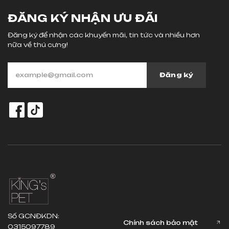
ĐĂNG KÝ NHẬN ƯU ĐÃI
Đăng ký để nhận các khuyến mãi, tin tức và nhiều hơn
nữa về thú cưng!
Đăng ký
Số GCNĐKDN:
Chính sách bảo mật
0315097789