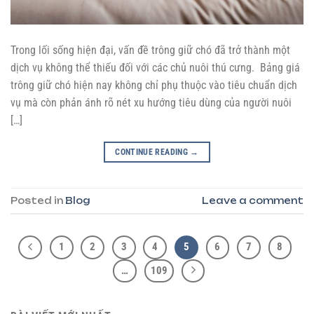
Trong lối sống hiện đại, vấn đề trông giữ chó đã trở thành một
dịch vụ không thể thiếu đối với các chủ nuôi thú cưng. Bảng giá
trông giữ chó hiện nay không chỉ phụ thuộc vào tiêu chuẩn dịch
vụ mà còn phản ánh rõ nét xu hướng tiêu dùng của người nuôi
[…]
CONTINUE READING
→
Posted in
Blog
Leave a comment
1
2
3
4
5
6
7
8
…
109