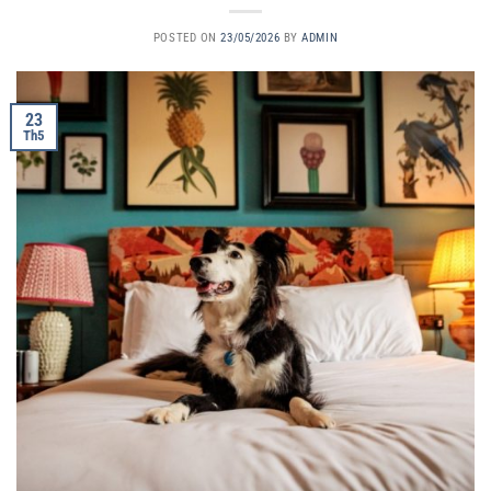
POSTED ON
23/05/2026
BY
ADMIN
23
Th5