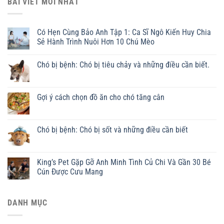
BÀI VIẾT MỚI NHẤT
Có Hẹn Cùng Bảo Anh Tập 1: Ca Sĩ Ngô Kiến Huy Chia
Sẻ Hành Trình Nuôi Hơn 10 Chú Mèo
Chó bị bệnh: Chó bị tiêu chảy và những điều cần biết.
Gợi ý cách chọn đồ ăn cho chó tăng cân
Chó bị bệnh: Chó bị sốt và những điều cần biết
King’s Pet Gặp Gỡ Anh Minh Tình Củ Chi Và Gần 30 Bé
Cún Được Cưu Mang
DANH MỤC