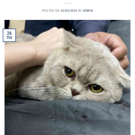
POSTED ON
26/05/2026
BY
ADMIN
26
Th5